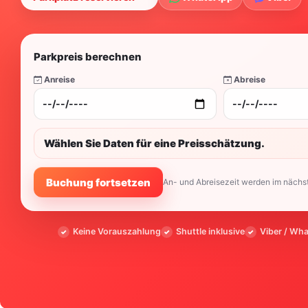
Parkpreis berechnen
Anreise
Abreise
Wählen Sie Daten für eine Preisschätzung.
Buchung fortsetzen
An- und Abreisezeit werden im nächst
Keine Vorauszahlung
Shuttle inklusive
Viber / Wh