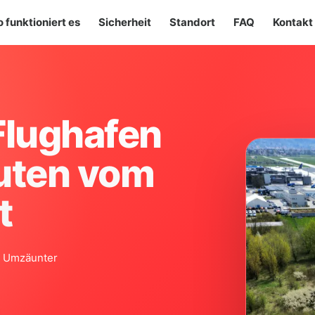
o funktioniert es
Sicherheit
Standort
FAQ
Kontakt
Flughafen
nuten vom
t
 · Umzäunter