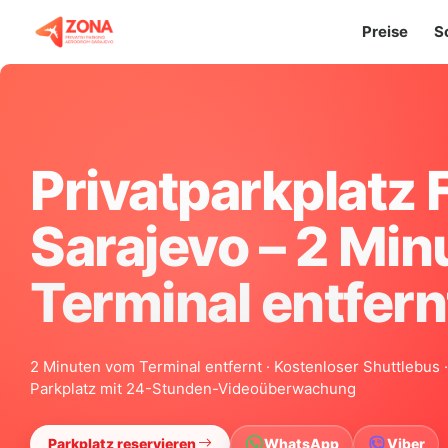
Preise
S
Privatparkplatz 
Sarajevo – 2 Mi
Terminal entfern
2 Minuten vom Terminal entfernt · Kostenloser Shuttlebus
Parkplatz mit 24-Stunden-Videoüberwachung
Parkplatz reservieren
WhatsApp
Viber