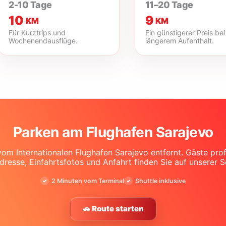
2-10 Tage
11–20 Tage
10
9
KM
KM
Für Kurztrips und
Ein günstigerer Preis bei
Wochenendausflüge.
längerem Aufenthalt.
Parken am Flughafen Sarajevo
om Internationalen Flughafen Sarajevo entfernt. Gäste prof
resse, Einfahrtsfotos und Anfahrt finden Sie auf unserer 
2 Minuten vom Terminal
Shuttle inklusive
🚗 Route starten