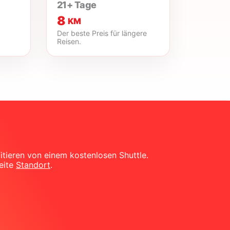
21+ Tage
8
KM
Der beste Preis für längere
Reisen.
itieren von einem kostenlosen Shuttle.
Seite
Standort
.