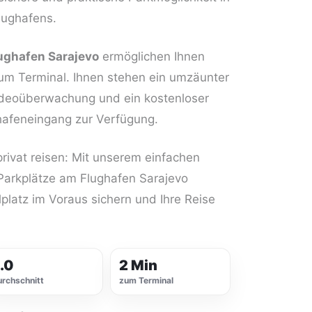
lughafens.
ughafen Sarajevo
ermöglichen Ihnen
um Terminal. Ihnen stehen ein umzäunter
ideoüberwachung und ein kostenloser
hafeneingang zur Verfügung.
privat reisen: Mit unserem einfachen
Parkplätze am Flughafen Sarajevo
lplatz im Voraus sichern und Ihre Reise
.0
2 Min
rchschnitt
zum Terminal