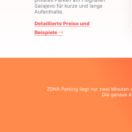
Sarajevo für kurze und lange
Aufenthalte.
Detaillierte Preise und
Beispiele
ZONA Parking liegt nur zwei Minuten v
Die genaue Ad