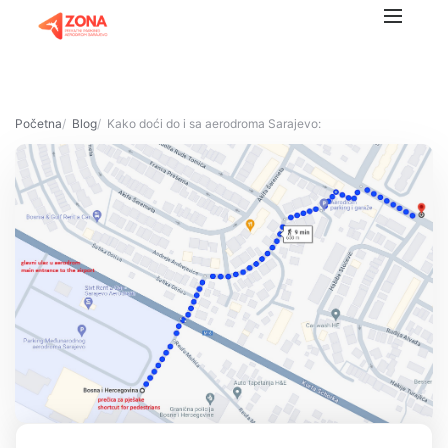
Početna
Blog
Kako doći do i sa aerodroma Sarajevo: Savjeti za putnike