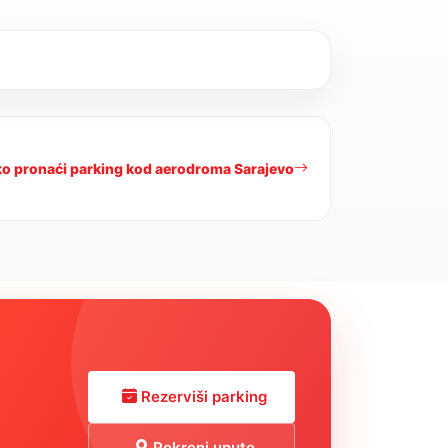
o pronaći parking kod aerodroma Sarajevo
Rezerviši parking
Pokreni upute