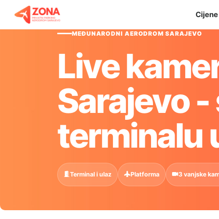
Cijene
MEĐUNARODNI AERODROM SARAJEVO
Live kame
Sarajevo -
terminalu 
Terminal i ulaz
Platforma
3 vanjske ka