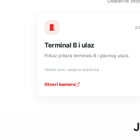
Odaberite želj
0
Terminal B i ulaz
Prikaz prilaza terminalu B i glavnog ulaza.
Vanjski izvor: sarajevo-airport.ba
Otvori kameru
J