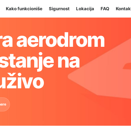
Kako funkcioniše
Sigurnost
Lokacija
FAQ
Kontak
ra aerodrom
 stanje na
uživo
mere