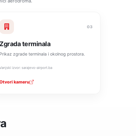
nici aerodroma.
03
Zgrada terminala
Prikaz zgrade terminala i okolnog prostora.
Vanjski izvor: sarajevo-airport.ba
Otvori kameru
va
.