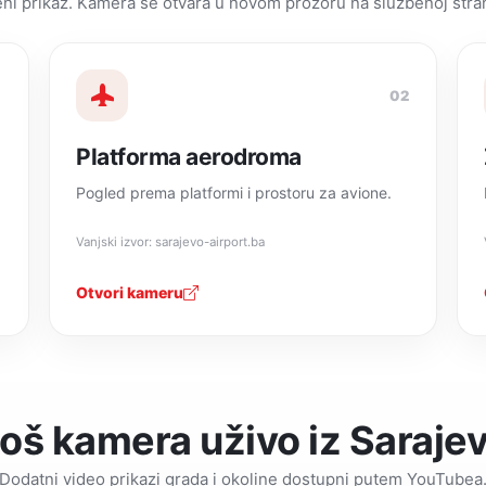
eni prikaz. Kamera se otvara u novom prozoru na službenoj stra
1
02
Platforma aerodroma
Pogled prema platformi i prostoru za avione.
Vanjski izvor: sarajevo-airport.ba
Otvori kameru
oš kamera uživo iz Saraje
Dodatni video prikazi grada i okoline dostupni putem YouTubea