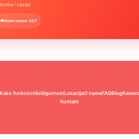
odroma i nazad.
Video nadzor 24/7
Kako funkcioniše
Sigurnost
Lokacija
O nama
FAQ
Blog
Kamera
Kontakt