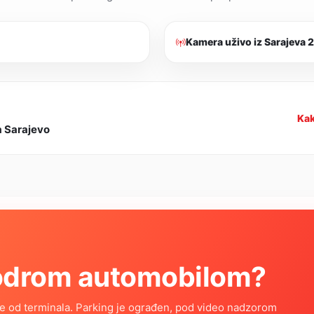
Kamera uživo iz Sarajeva 2
Kak
a Sarajevo
rodrom automobilom?
te od terminala. Parking je ograđen, pod video nadzorom