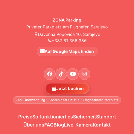
ZONA Parking
Privater Parkplatz am Flughafen Sarajevo
Davorina Popovića 10, Sarajevo
+387 61 356 386
Auf Google Maps finden
Jetzt buchen
24/7 Überwachung • Kostenloser Shuttle • Eingezäunter Parkplatz
Preise
So funktioniert es
Sicherheit
Standort
Über uns
FAQ
Blog
Live-Kamera
Kontakt