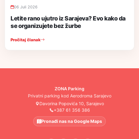
06 Juli 2026
Letite rano ujutro iz Sarajeva? Evo kako da
se organizujete bez žurbe
Pročitaj članak
ZONA Parking
Privatni parking kod Aerodroma Sarajevo
Davorina Popovića 10, Sarajevo
+387 61 356 386
Pronađi nas na Google Maps