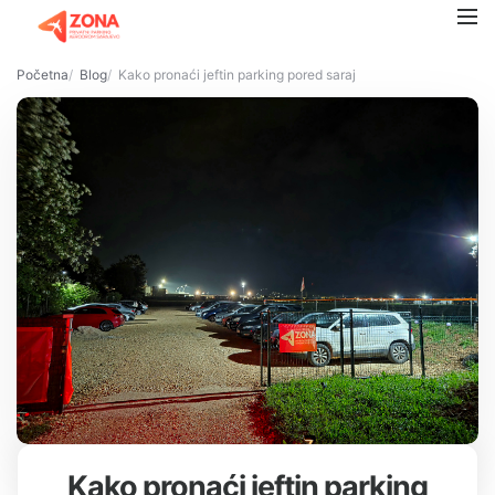
Početna
Blog
Kako pronaći jeftin parking pored sarajevskog aerodroma: usp
Kako pronaći jeftin parking