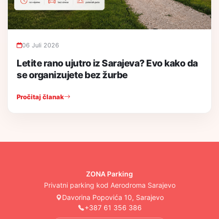
06 Juli 2026
Letite rano ujutro iz Sarajeva? Evo kako da
se organizujete bez žurbe
Pročitaj članak
ZONA Parking
Privatni parking kod Aerodroma Sarajevo
Davorina Popovića 10, Sarajevo
+387 61 356 386