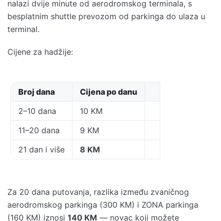
nalazi dvije minute od aerodromskog terminala, s
besplatnim shuttle prevozom od parkinga do ulaza u
terminal.
Cijene za hadžije:
Broj dana
Cijena po danu
2–10 dana
10 KM
11–20 dana
9 KM
21 dan i više
8 KM
Za 20 dana putovanja, razlika između zvaničnog
aerodromskog parkinga (300 KM) i ZONA parkinga
(160 KM) iznosi
140 KM
— novac koji možete