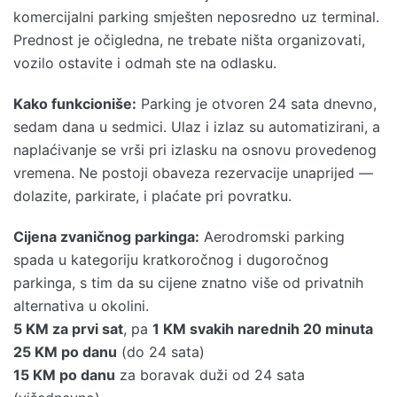
komercijalni parking smješten neposredno uz terminal.
Prednost je očigledna, ne trebate ništa organizovati,
vozilo ostavite i odmah ste na odlasku.
Kako funkcioniše:
Parking je otvoren 24 sata dnevno,
sedam dana u sedmici. Ulaz i izlaz su automatizirani, a
naplaćivanje se vrši pri izlasku na osnovu provedenog
vremena. Ne postoji obaveza rezervacije unaprijed —
dolazite, parkirate, i plaćate pri povratku.
Cijena zvaničnog parkinga:
Aerodromski parking
spada u kategoriju kratkoročnog i dugoročnog
parkinga, s tim da su cijene znatno više od privatnih
alternativa u okolini.
5 KM za prvi sat
, pa
1 KM svakih narednih 20 minuta
25 KM po danu
(do 24 sata)
15 KM po danu
za boravak duži od 24 sata