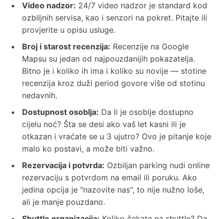
Video nadzor:
24/7 video nadzor je standard kod
ozbiljnih servisa, kao i senzori na pokret. Pitajte ili
provjerite u opisu usluge.
Broj i starost recenzija:
Recenzije na Google
Mapsu su jedan od najpouzdanijih pokazatelja.
Bitno je i koliko ih ima i koliko su novije — stotine
recenzija kroz duži period govore više od stotinu
nedavnih.
Dostupnost osoblja:
Da li je osoblje dostupno
cijelu noć? Šta se desi ako vaš let kasni ili je
otkazan i vraćate se u 3 ujutro? Ovo je pitanje koje
malo ko postavi, a može biti važno.
Rezervacija i potvrda:
Ozbiljan parking nudi online
rezervaciju s potvrdom na email ili poruku. Ako
jedina opcija je "nazovite nas", to nije nužno loše,
ali je manje pouzdano.
Shuttle organizacija:
Koliko čekate na shuttle? Da