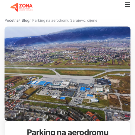
Početna
Blog
Parking na aerodromu Sarajevo: cijene, opcije i šta putnici n
Parking na aerodromu